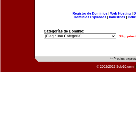
Registro de Dominios
|
Web Hosting
|
D
Dominios Expirados
|
Industrias
|
Indu
Categorías de Dominio:
[Pág. princi
** Precios expre
© 2002/2022 Solo10.com