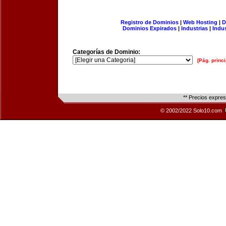
Registro de Dominios
|
Web Hosting
|
D
Dominios Expirados
|
Industrias
|
Indu
Categorías de Dominio:
[Pág. princi
** Precios expre
© 2002/2022 Solo10.com