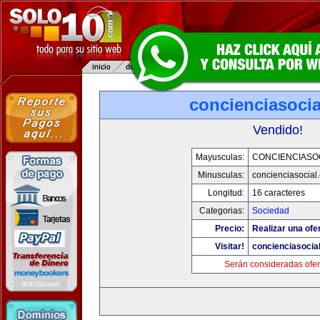
concienciasoci
Vendido!
Mayusculas:
CONCIENCIASO
Minusculas:
concienciasocial
Longitud:
16 caracteres
Categorias:
Sociedad
Precio:
Realizar una ofe
Visitar!
concienciasocia
Serán consideradas ofer