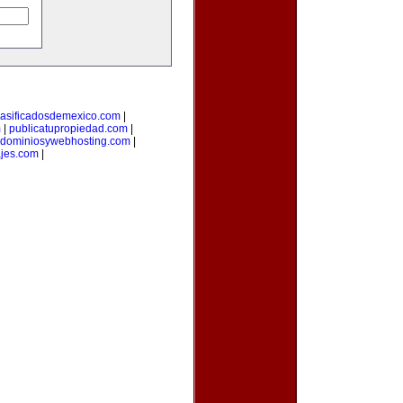
lasificadosdemexico.com
|
m
|
publicatupropiedad.com
|
dominiosywebhosting.com
|
ajes.com
|