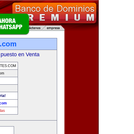
s.com
 puesto en Venta
TES.COM
com
rta!
.com
tas