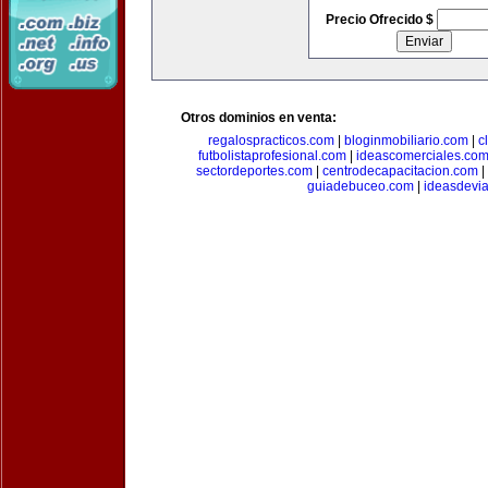
Precio Ofrecido $
Otros dominios en venta:
regalospracticos.com
|
bloginmobiliario.com
|
c
futbolistaprofesional.com
|
ideascomerciales.co
sectordeportes.com
|
centrodecapacitacion.com
|
guiadebuceo.com
|
ideasdevi