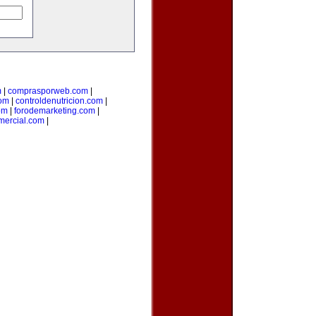
m
|
comprasporweb.com
|
com
|
controldenutricion.com
|
om
|
forodemarketing.com
|
mercial.com
|