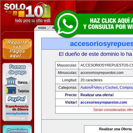
accesoriosyrepue
El dueño de este dominio lo ha
Mayusculas:
ACCESORIOSYREPUESTOS.C
Minusculas:
accesoriosyrepuestos.com
Longitud:
20 caracteres
Categorias:
AutomÃ³viles y Coches
,
Compras
Precio:
Realizar una oferta!
Visitar!
accesoriosyrepuestos.com
Serán consideradas ofer
Realizar una Oferta