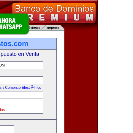
stos.com
 puesto en Venta
OM
 y Comercio ElectrÃ³nico
tas