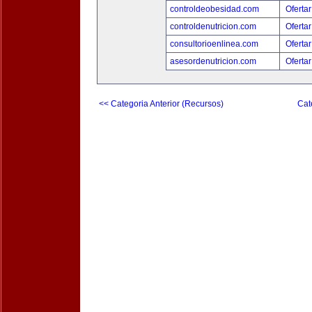
controldeobesidad.com
Ofertar
controldenutricion.com
Ofertar
consultorioenlinea.com
Ofertar
asesordenutricion.com
Ofertar
<< Categoria Anterior (Recursos)
Cat