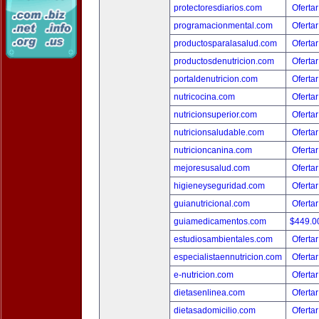
protectoresdiarios.com
Ofertar
programacionmental.com
Ofertar
productosparalasalud.com
Ofertar
productosdenutricion.com
Ofertar
portaldenutricion.com
Ofertar
nutricocina.com
Ofertar
nutricionsuperior.com
Ofertar
nutricionsaludable.com
Ofertar
nutricioncanina.com
Ofertar
mejoresusalud.com
Ofertar
higieneyseguridad.com
Ofertar
guianutricional.com
Ofertar
guiamedicamentos.com
$449.
estudiosambientales.com
Ofertar
especialistaennutricion.com
Ofertar
e-nutricion.com
Ofertar
dietasenlinea.com
Ofertar
dietasadomicilio.com
Ofertar