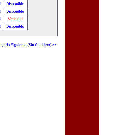
!
Disponible
!
Disponible
!
Vendido!
!
Disponible
egoria Siguiente (Sin Clasificar) >>