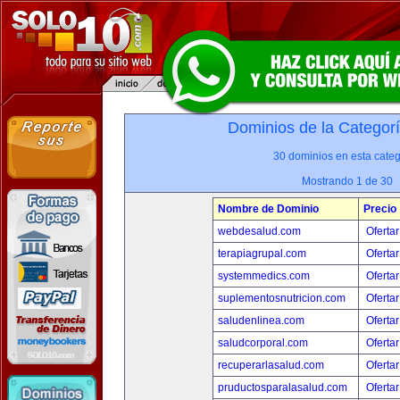
Dominios de la Categor
30 dominios en esta categ
Mostrando 1 de 30
Nombre de Dominio
Precio
webdesalud.com
Ofertar
terapiagrupal.com
Ofertar
systemmedics.com
Ofertar
suplementosnutricion.com
Ofertar
saludenlinea.com
Ofertar
saludcorporal.com
Ofertar
recuperarlasalud.com
Ofertar
pruductosparalasalud.com
Ofertar